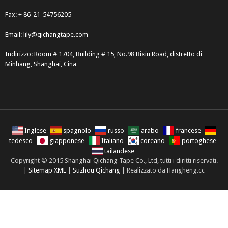
Fax: + 86-21-54756205
Email:
lily@qichangtape.com
Indirizzo: Room # 1704, Building # 15, No.98 Bixiu Road, distretto di
Minhang, Shanghai, Cina
Inglese
spagnolo
russo
arabo
francese
tedesco
giapponese
Italiano
coreano
portoghese
tailandese
Copyright © 2015 Shanghai Qichang Tape Co., Ltd, tutti i diritti riservati.
|
Sitemap XML
|
Suzhou Qichang
| Realizzato da Hangheng.cc