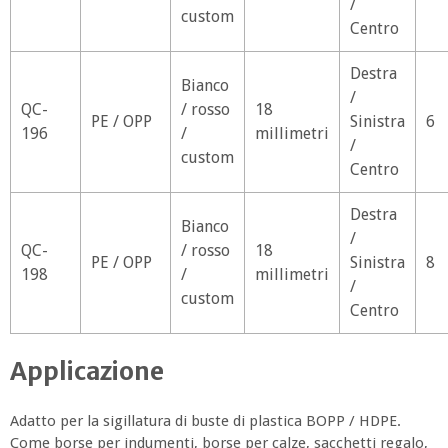
/
custom
Centro
Destra
Bianco
/
QC-
/ rosso
18
PE / OPP
Sinistra
6
196
/
millimetri
/
custom
Centro
Destra
Bianco
/
QC-
/ rosso
18
PE / OPP
Sinistra
8
198
/
millimetri
/
custom
Centro
Applicazione
Adatto per la sigillatura di buste di plastica BOPP / HDPE.
Come borse per indumenti, borse per calze, sacchetti regalo,