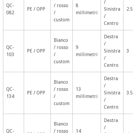
/
QC-
/ rosso
8
PE / OPP
Sinistra
2.5
082
/
millimetri
/
custom
Centro
Destra
Bianco
/
QC-
/ rosso
9
PE / OPP
Sinistra
3
103
/
millimetri
/
custom
Centro
Destra
Bianco
/
QC-
/ rosso
13
PE / OPP
Sinistra
3.5
134
/
millimetri
/
custom
Centro
Destra
Bianco
/
QC-
/ rosso
14